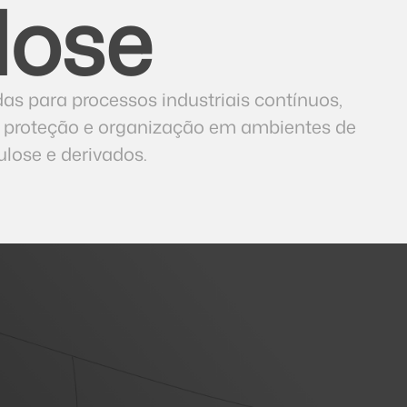
lose
as para processos industriais contínuos,
a, proteção e organização em ambientes de
ulose e derivados.