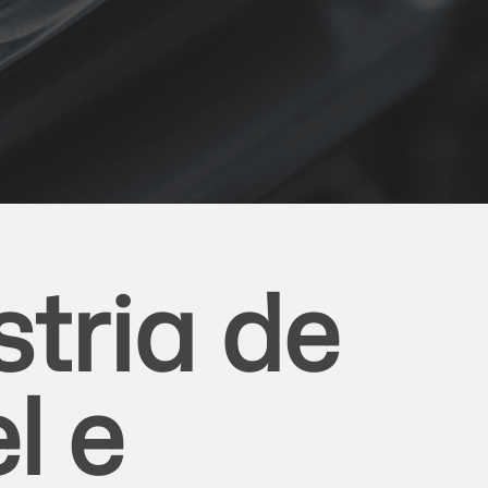
stria de
l e