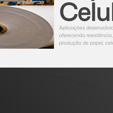
Celu
Aplicações desenvolvid
oferecendo resistênci
produção de papel, cel