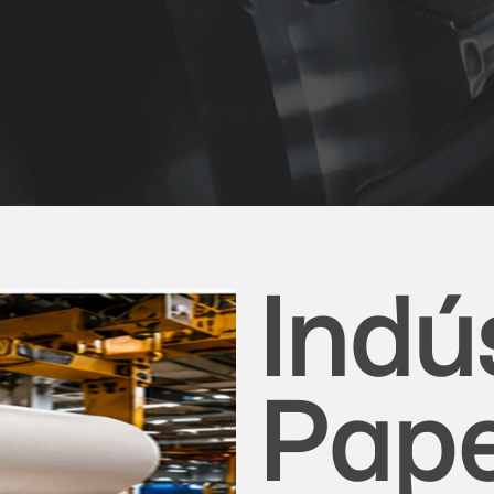
Indú
Pape