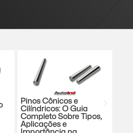
Pinos Cônicos e
Par
o
Cilíndricos: O Guia
Ata
Completo Sobre Tipos,
Com
Aplicações e
Fun
Importância na
Apl