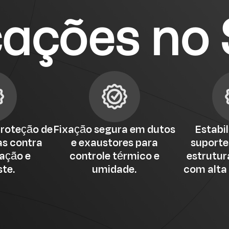
cações no 
proteção de
Fixação segura em dutos
Estabi
as contra
e exaustores para
suportes
ação e
controle térmico e
estrutur
te.
umidade.
com alta 