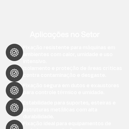
Aplicações no Setor
Fixação resistente para máquinas em
ambientes com calor, umidade e uso
intensivo.
Isolamento e proteção de áreas críticas
contra contaminação e desgaste.
Fixação segura em dutos e exaustores
para controle térmico e umidade.
Estabilidade para suportes, esteiras e
estruturas metálicas com alta
durabilidade.
Fixação ideal para equipamentos de