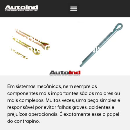
Sobre nós
ISO 9001:2015
Contrapino: O Pequeno
Componente que
Garante Grandes Níveis
de Segurança
Em sistemas mecânicos, nem sempre os
componentes mais importantes são os maiores ou
mais complexos. Muitas vezes, uma peça simples é
responsável por evitar falhas graves, acidentes e
prejuízos operacionais. É exatamente esse o papel
do contrapino.