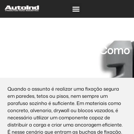
Sobre nós
ISO 9001:2015
Buchas de Fixação: O
Guia Completo Sobre
Tipos, Aplicações e Como
Escolher a Ideal
Quando o assunto é realizar uma fixação segura
em paredes, tetos ou pisos, nem sempre um
parafuso sozinho é suficiente. Em materiais como
concreto, alvenaria, drywall ou blocos vazados, é
necessário utilizar um componente capaz de
distribuir a carga e criar uma ancoragem eficiente.
É nesse cenário que entram as buchas de fixação.